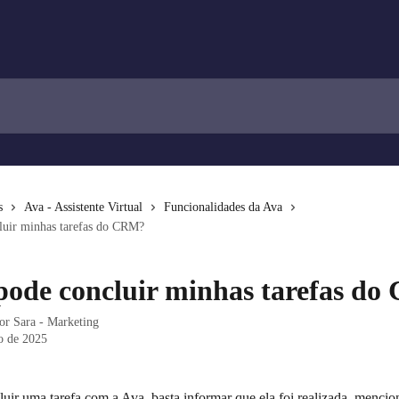
s
Ava - Assistente Virtual
Funcionalidades da Ava
luir minhas tarefas do CRM?
pode concluir minhas tarefas d
por
Sara - Marketing
o de 2025
luir uma tarefa com a Ava, basta informar que ela foi realizada, menci