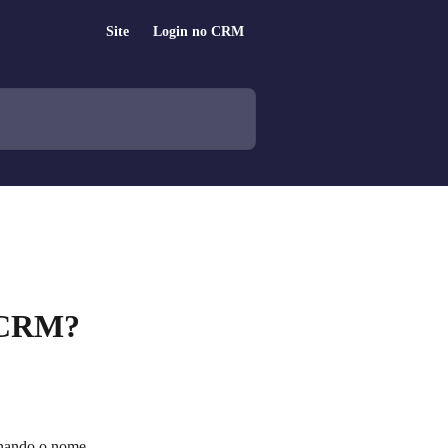
Site
Login no CRM
o CRM?
onando o nome 