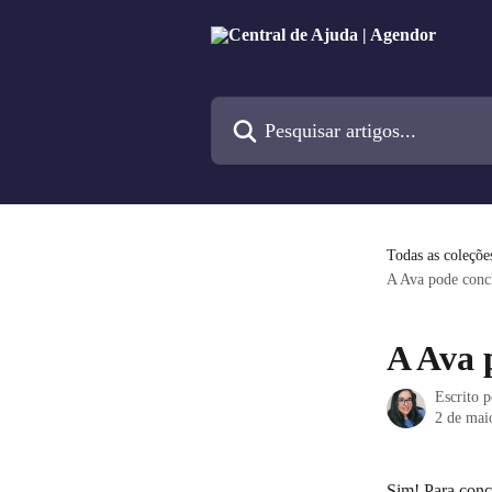
Passar para o conteúdo principal
Pesquisar artigos...
Todas as coleçõe
A Ava pode conc
A Ava 
Escrito 
2 de mai
Sim! Para conc