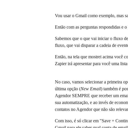
Vou usar o Gmail como exemplo, mas saib
Então com as perguntas respondidas e o
Sabemos que o que vai iniciar o fluxo de
fluxo, que vai disparar a cadeia de even
Então, na tela que mostrei acima você co
Zapier irá apresentar para você uma lista
No caso, vamos selecionar a primeira op
última opção (
New Email
) também é pos
Agendor SEMPRE que receber um email (is
sua automatização, e ao invés de economi
contatos no Agendor que não são relevan
Com isso, é só clicar em "Save + Contin
Gmail para ele saber qual conta de email