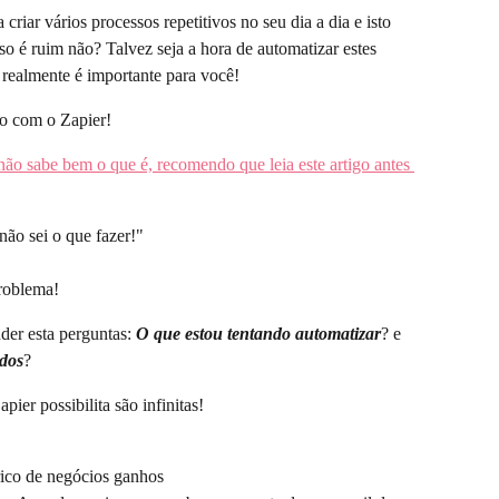
riar vários processos repetitivos no seu dia a dia e isto 
o é ruim não? Talvez seja a hora de automatizar estes 
 realmente é importante para você!
ão com o Zapier!
não sabe bem o que é, recomendo que leia este artigo antes 
não sei o que fazer!"
problema!
der esta perguntas: 
O que estou tentando automatizar
? e 
idos
?
pier possibilita são infinitas!
rico de negócios ganhos