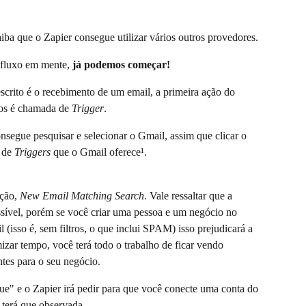
a que o Zapier consegue utilizar vários outros provedores.
 fluxo em mente, 
já podemos começar!
scrito é o recebimento de um email, a primeira ação do 
tos é chamada de 
Trigger
. 
nsegue pesquisar e selecionar o Gmail, assim que clicar o 
 de 
Triggers
 que o Gmail oferece¹.
ção, 
New Email Matching Search
. Vale ressaltar que a 
sível, porém se você criar uma pessoa e um negócio no 
so é, sem filtros, o que inclui SPAM) isso prejudicará a 
zar tempo, você terá todo o trabalho de ficar vendo 
tes para o seu negócio.
ue" e o Zapier irá pedir para que você conecte uma conta do 
 terá que observada.