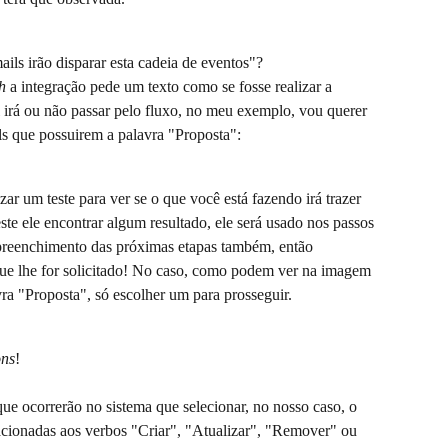
ails irão disparar esta cadeia de eventos"?
h
 a integração pede um texto como se fosse realizar a 
 irá ou não passar pelo fluxo, no meu exemplo, vou querer 
ls que possuirem a palavra "Proposta":
r um teste para ver se o que você está fazendo irá trazer 
este ele encontrar algum resultado, ele será usado nos passos 
o preenchimento das próximas etapas também, então 
que lhe for solicitado! No caso, como podem ver na imagem 
ra "Proposta", só escolher um para prosseguir.
ons
!
ue ocorrerão no sistema que selecionar, no nosso caso, o 
cionadas aos verbos "Criar", "Atualizar", "Remover" ou 