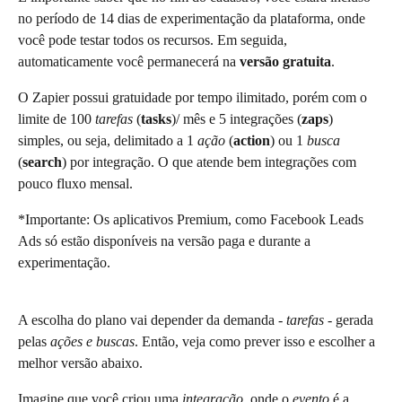
no período de 14 dias de experimentação da plataforma, onde 
você pode testar todos os recursos. Em seguida, 
automaticamente você permanecerá na 
versão gratuita
. 
O Zapier possui gratuidade por tempo ilimitado, porém com o 
limite de 100 
tarefas
 (
tasks
)/ mês e 5 integrações (
zaps
) 
simples, ou seja, delimitado a 1 
ação
 (
action
) ou 1 
busca
(
search
) por integração. O que atende bem integrações com 
pouco fluxo mensal.
*Importante: Os aplicativos Premium, como Facebook Leads 
Ads só estão disponíveis na versão paga e durante a 
experimentação. 
A escolha do plano vai depender da demanda - 
tarefas
 - gerada 
pelas 
ações e buscas
. Então, veja como prever isso e escolher a 
melhor versão abaixo.
Imagine que você criou uma 
integração
, onde o 
evento
 é a 