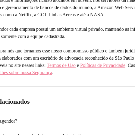
dados e informações ficarão alocados em nuvem, nos servidores da mai
 e gerenciamento de bancos de dados do mundo, a Amazon Web Servic
s como a Netflix, a GOL Linhas Aéreas e até a NASA. 
dor cada empresa possui um ambiente virtual privado, mantendo as in
 somente com a equipe cadastrada.
io pra nós que tornamos esse nosso compromisso público e também juríd
m elaborados com um escritório de advocacia reconhecido de São Paulo 
eis no site nesses links: 
Termos de Uso
 e 
Políticas de Privacidade
. Cas
alhes sobre nossa Segurança
.
elacionados
 Agendor?