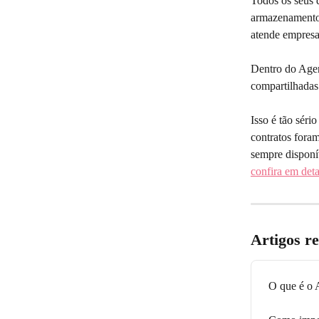
Todos os seus 
armazenamento
atende empresa
Dentro do Agen
compartilhadas
Isso é tão sér
contratos fora
sempre disponív
confira em det
Artigos r
O que é o