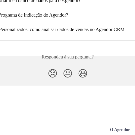
tar meu banco de dados para o Agendor?
Programa de Indicação do Agendor?
 Personalizados: como analisar dados de vendas no Agendor CRM
Respondeu à sua pergunta?
😞
😐
😃
O Agendor