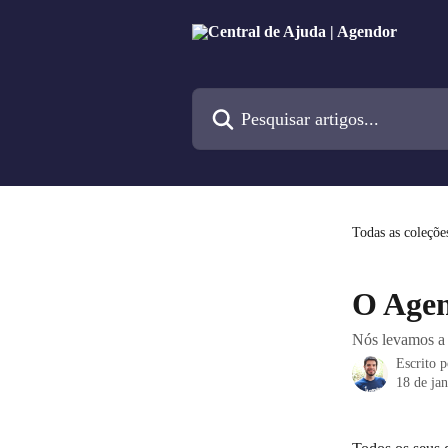
Passar para o conteúdo principal
Pesquisar artigos...
Todas as coleçõe
O Agen
Nós levamos a 
Escrito 
18 de ja