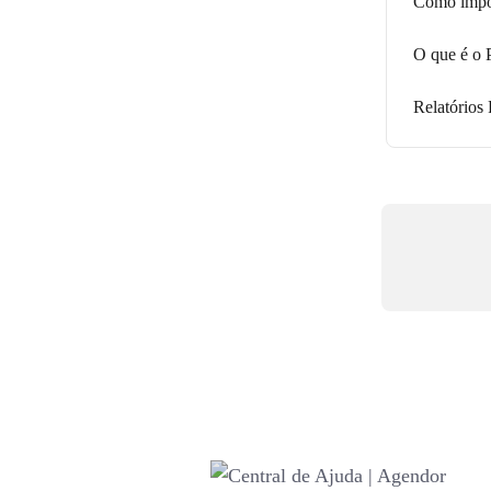
Como impor
O que é o 
Relatórios