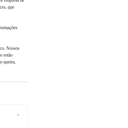
or empresa de 
es, que 
formações 
ico. Nossos 
e estão 
o queira, 