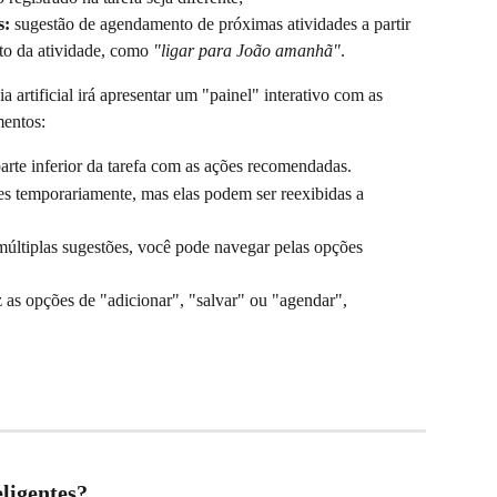
s:
 sugestão de agendamento de próximas atividades a partir 
xto da atividade, como 
"ligar para João amanhã"
.
a artificial irá apresentar um "painel" interativo com as 
mentos:
parte inferior da tarefa com as ações recomendadas.
ões temporariamente, mas elas podem ser reexibidas a 
múltiplas sugestões, você pode navegar pelas opções 
z as opções de "adicionar", "salvar" ou "agendar", 
ligentes?