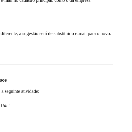
o e-mail no cadastro principal, como o da empresa.
diferente, a sugestão será de substituir o e-mail para o novo.
sos
 a seguinte atividade:
 16h.
"