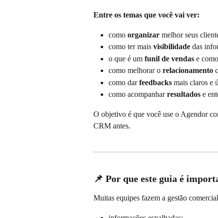
Entre os temas que você vai ver:
como 
organizar
 melhor seus cliente
como ter mais 
visibilidade
 das info
o que é um 
funil de vendas
 e como 
como melhorar o 
relacionamento
 
como dar 
feedbacks
 mais claros e 
como acompanhar 
resultados
 e en
O objetivo é que você use o Agendor co
CRM antes.
📌 Por que este guia é import
Muitas equipes fazem a gestão comercial
informações espalhadas;