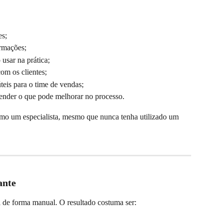
s;  
rmações;  
usar na prática;  
com os clientes;  
úteis para o time de vendas;  
tender o que pode melhorar no processo.
mo um especialista, mesmo que nunca tenha utilizado um 
ante
 de forma manual. O resultado costuma ser: