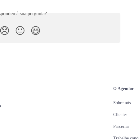
pondeu à sua pergunta?
😞
😐
😃
O Agendor
Sobre nós
a
Clientes
Parcerias
Trabalhe cono