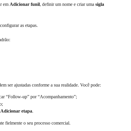
ar em 
Adicionar funil
, definir um nome e criar uma 
sigla 
 configurar as etapas.
adrão:
em ser ajustadas conforme a sua realidade. Você pode:
rocar “Follow-up” por “Acompanhamento”;
o;
 
Adicionar etapa
.
nte fielmente o seu processo comercial.