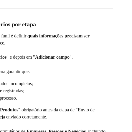
rios por etapa
unil é definir 
quais informações precisam ser 
ce.
ios
" e depois em "
Adicionar campo
".
ra garantir que:
dos incompletos;
 registradas;
 processo.
Produtos
" obrigatório antes da etapa de "Envio de 
eja enviado corretamente.
ormulários de 
Empresas, Pessoas e Negócios
, incluindo 