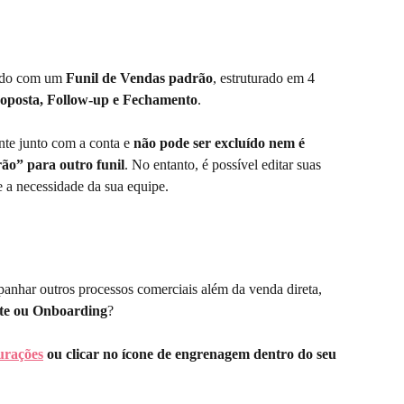
ado com um 
Funil de Vendas padrão
, estruturado em 4 
roposta, Follow-up e Fechamento
.
nte junto com a conta e 
não pode ser excluído nem é 
rão” para outro funil
. No entanto, é possível editar suas 
e a necessidade da sua equipe.
nhar outros processos comerciais além da venda direta, 
te ou Onboarding
?
urações
 ou clicar no ícone de engrenagem dentro do seu 