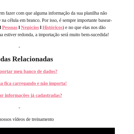
dem fazer com que alguma informação da sua planilha não 
e na célula em branco. Por isso, é sempre importante basear-
l 
Pessoas
 l 
Negócios
 l 
Históricos
) e no que elas nos dão 
a estiver redonda, a importação será muito bem-sucedida!
-
das Relacionadas
ortar meu banco de dados?
a fica carregando e não importa!
r informações já cadastradas?
-
nossos vídeos de treinamento 