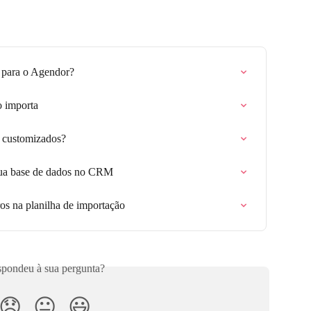
 para o Agendor?
o importa
 customizados?
sua base de dados no CRM
ros na planilha de importação
pondeu à sua pergunta?
😞
😐
😃