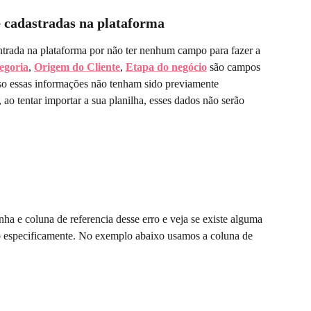
 cadastradas na plataforma
trada na plataforma por não ter nenhum campo para fazer a 
egoria
, 
Origem do Cliente
, 
Etapa do negócio
 são campos 
aso essas informações não tenham sido previamente 
, ao tentar importar a sua planilha, esses dados não serão 
a e coluna de referencia desse erro e veja se existe alguma 
do especificamente. No exemplo abaixo usamos a coluna de 