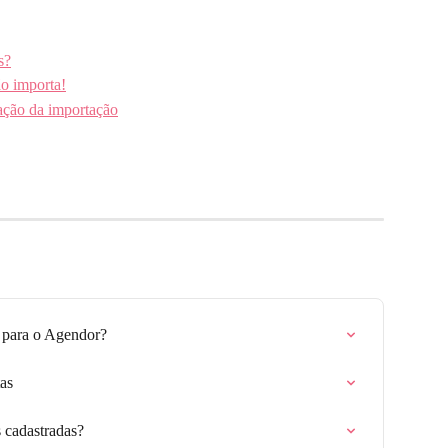
s?
ão importa!
ação da importação
 para o Agendor?
as
 cadastradas?