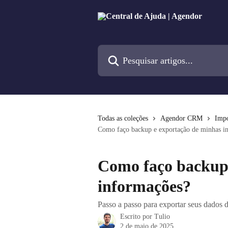
Passar para o conteúdo principal
Pesquisar artigos...
Todas as coleções
Agendor CRM
Impo
Como faço backup e exportação de minhas i
Como faço backup 
informações?
Passo a passo para exportar seus dados 
Escrito por
Tulio
2 de maio de 2025