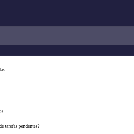
fas
os
de tarefas pendentes?