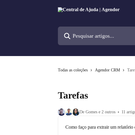
Passar para o conteúdo principal
Pesquisar artigos...
Todas as coleções
Agendor CRM
Tare
Tarefas
De Gomes e 2 outros
11 artig
Como faço para extrair um relatório 