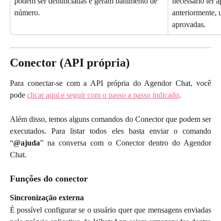
podem ser denunciadas e geram banimento de 
necessário ter 
número.
anteriormente, 
aprovadas.
Conector (API própria)
Para conectar-se com a API própria do Agendor Chat, você
pode
clicar aqui e seguir com o passo a passo indicado
.
Além disso, temos alguns comandos do Conector que podem ser
executados. Para listar todos eles basta enviar o comando
“
@ajuda
” na conversa com o Conector dentro do Agendor
Chat.
Funções do conector
Sincronização externa
É possível configurar se o usuário quer que mensagens enviadas