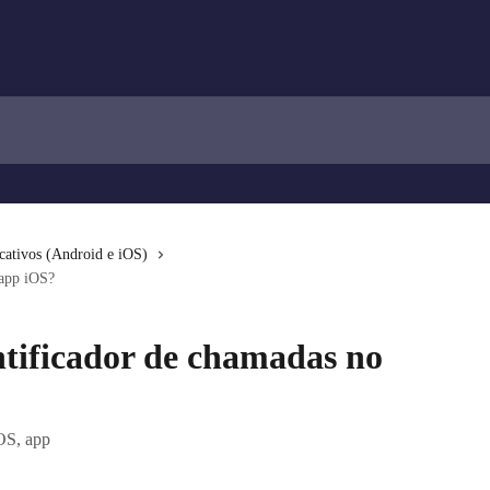
cativos (Android e iOS)
 app iOS?
ntificador de chamadas no
IOS, app