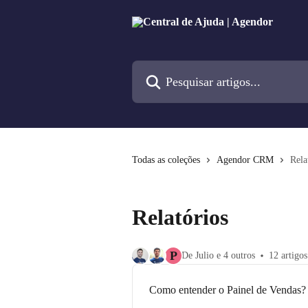
Passar para o conteúdo principal
Pesquisar artigos...
Todas as coleções
Agendor CRM
Rela
Relatórios
P
De Julio e 4 outros
12 artigos
Como entender o Painel de Vendas?