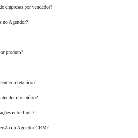
 de empresas por vendedor?
as no Agendor?
por produto?
ender o relatório?
tender o relatório?
ções entre funis?
versão do Agendor CRM?